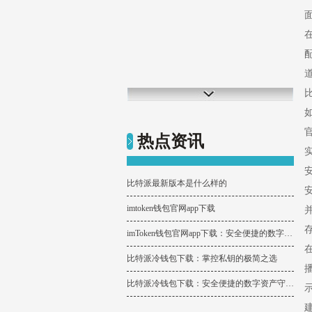
热点资讯
比特派最新版本是什么样的
imtoken钱包官网app下载
imToken钱包官网app下载：安全便捷的数字资产管理首选
比特派冷钱包下载：掌控私钥的极简之选
比特派冷钱包下载：安全便捷的数字资产守护者