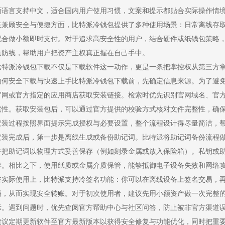
面语言支持中文，适合国内用户使用习惯，文案和提示都贴合实际操作情
在兼顾安全与便捷方面，比特派冷钱包提供了多种使用场景：日常离线存
配合做小额即时支付。对于追求高安全性的用户，结合硬件或纸钱包策略
道防线，帮助用户把资产主权真正握在自己手中。
比特派冷钱包下载不仅是下载软件这一动作，更是一条把掌控权从第三方
如何安全下载与快速上手比特派冷钱包下载前，先确定信息来源。为了避
官网或官方指定的应用商店获取安装链接。检索时优先识别官网域名、官
实性。获取安装包后，可以通过官方提供的校验方式核对文件完整性，确
安装过程按照界面提示完成授权与必要设置，整个流程设计得尽量简洁，
安装完成后，第一步是离线生成或备份助记词。比特派将助记词备份流程
并把助记词以物理方式妥善保存（例如刻录金属或放入保险箱）。私钥或
存。相比之下，使用纸质或金属介质保管，能够抵御电子设备失效和网络
在实际使用上，比特派支持冷签名功能：你可以在离线设备上签名交易，
播，从而实现安全转账。对于初次使用者，建议先用小额资产做一次完整
示。遇到问题时，优先查阅官方帮助中心与社区问答，防止被非官方渠道
建议定期更新软件至官方最新版本以获得安全修复与功能优化，同时把重要