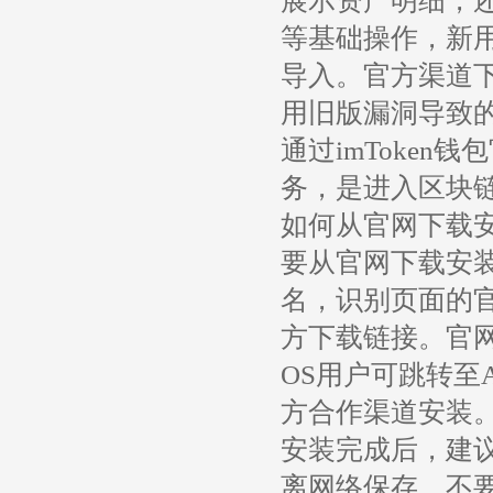
展示资产明细，
等基础操作，新
导入。官方渠道
用旧版漏洞导致
通过imToken
务，是进入区块
如何从官网下载安
要从官网下载安装
名，识别页面的
方下载链接。官网通
OS用户可跳转至Ap
方合作渠道安装
安装完成后，建
离网络保存，不